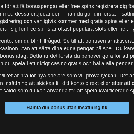
ör att få bonuspengar eller free spins registrera dig för
ar med dessa erbjudanden innan du gör din första insättn
registrering och vanligtvis kommer med gratis spins eller
erar sig för free spins är oftast populära slots eller helt n
konto, om du blir tillfrågad. Se till att bonusen är aktive
sinon utan att sätta dina egna pengar på spel. Du kanske
ngsbonus idag. Detta är det första du behöver göra för att 
 spela i ett riktigt casino gratis och hålla alla pengar d
 vilket är bra för nya spelare som vill prova lyckan. Det ä
insättning att skickas till ditt konto direkt eller efter at
 ett saldo som du kan använda för att spela kvalificerade s
Hämta din bonus utan insättning nu