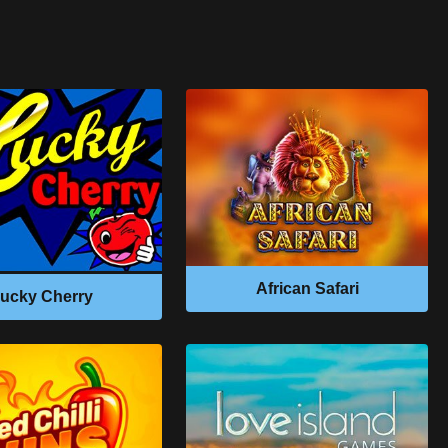
African Safari
ucky Cherry