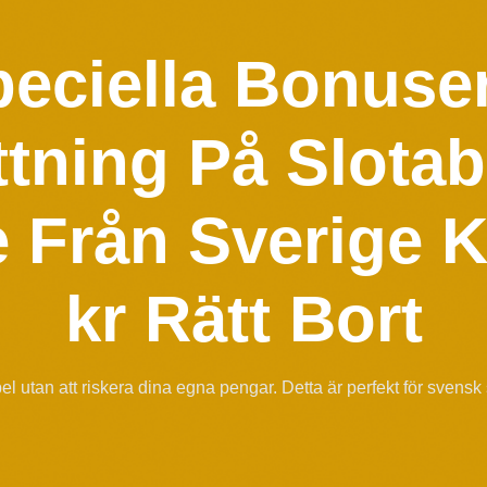
peciella Bonuse
ttning På Slotab
e Från Sverige K
kr Rätt Bort
 utan att riskera dina egna pengar. Detta är perfekt för svensk s